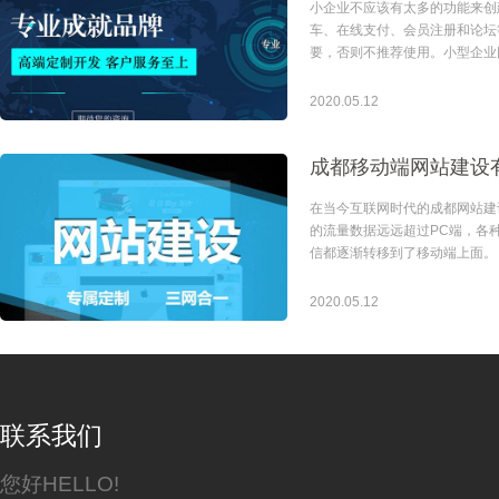
小企业不应该有太多的功能来创
车、在线支付、会员注册和论坛
要，否则不推荐使用。小型企业
的展示网站
2020.05.12
在当今互联网时代的成都网站建
的流量数据远远超过PC端，各
信都逐渐转移到了移动端上面。 各大企业也紧随
代的步伐，使用便捷的需求，纷
移动端网站。成都做网站
2020.05.12
联系我们
您好HELLO!