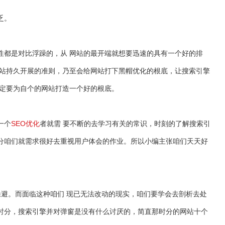
乏。
性都是对比浮躁的，从 网站的最开端就想要迅速的具有一个好的排
网站持久开展的准则，乃至会给网站打下黑帽优化的根底，让搜索引擎
必定要为自个的网站打造一个好的根底。
一个
SEO优化
者就需 要不断的去学习有关的常识，时刻的了解搜索引
时分咱们就需求很好去重视用户体会的作业。所以小编主张咱们天天好
避。而面临这种咱们 现已无法改动的现实，咱们要学会去剖析去处
时分，搜索引擎并对弹窗是没有什么讨厌的，简直那时分的网站十个