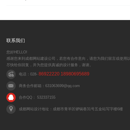
联系我们
您好HELLO!
感谢您来到成都网站建设公司，若您有合作意向，请您为我们留言或使用以
尽快给你回复，并为您提供真诚的设计服务，谢谢。
86922220 18980695689
电话：028-
商务合作邮箱：631063699@qq.com
合作QQ： 532337155
成都网站设计地址：成都市青羊区锣锅巷31号五金站写字楼6楼