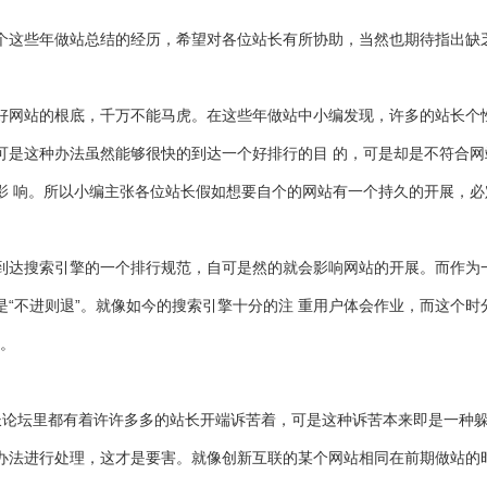
个这些年做站总结的经历，希望对各位站长有所协助，当然也期待指出缺
好网站的根底，千万不能马虎。在这些年做站中小编发现，许多的站长个
可是这种办法虽然能够很快的到达一个好排行的目 的，可是却是不符合
影 响。所以小编主张各位站长假如想要自个的网站有一个持久的开展，
到达搜索引擎的一个排行规范，自可是然的就会影响网站的开展。而作为
“不进则退”。就像如今的搜索引擎十分的注 重用户体会作业，而这个
进。
长论坛里都有着许许多多的站长开端诉苦着，可是这种诉苦本来即是一种躲
办法进行处理，这才是要害。就像创新互联的某个网站相同在前期做站的